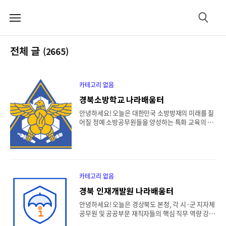
메
검
뉴
색
전체 글
(2665)
카테고리 없음
경북소방학교 나라배움터
안녕하세요! 오늘은 대한민국 소방방재의 미래를 짊
어질 정예 소방공무원들을 양성하는 특화 교육의 산
실, 경북소방학교 나라배움터에 대해 심층적이고 전
문적인 정보를 정리해 드리겠습니다. 경북소방학교
나라배움터는 소방공무원 특유의 복잡한 현장 대응
업무와 행정 실무 역량을 시공간 제약 없이 강화할
수 있도록 돕는 스마트 비대면 교육 플랫폼입니다.
본 포스팅에서는 경북소방학교 이러닝 시스템의 핵
카테고리 없음
심 가치부터 교육 대상, 맞춤형 커리큘럼, 연간 운영
경북 인재개발원 나라배움터
성과 지표까지 체계적으로 정밀 분석합니다.재난대
응 전문가 육성을 위한 소방 맞춤형 원격 교육 플랫
안녕하세요! 오늘은 경상북도 본청, 각 시·군 지자체
폼, 경북소방학교 나라배움터 시스템 전격 분석목차
공무원 및 공공부문 재직자들의 핵심 직무 역량 강화
1. 경북소방학교 나라배움터 개요 및 운영 비전2. 이
와 법정 의무교육 이수를 책임지는 영남권 최고의 공