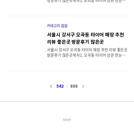
방문후기 많은곳목차1. 오쇠동 타이어 상권 한눈에
점포가 많아 진출입·단기 주차가 수월하고, 평일 오
보기2. 오쇠동 인접 생활권 추천 매장 8선(주소·영업
전/점심 직후는 비교적 여유, 퇴근 시간·주말은..
·강점)3. 예산 세우기: 가격·행사·렌탈 비교 요령4.
작업 품질 체크리스트(현장 점검 포인트)5. 리뷰(방
문후기) 제대로 읽는 법6. 예약·대기 최소화 전략7.
카테고리 없음
차종/주행스타일별 타이어 선택 가이드8. 교체 시기
·마모 한계·계절 운용 팁9. 보증·A/S·사후관리 체
서울시 강서구 오곡동 타이어 매장 추천
크포인트1. 오쇠동 타이어 상권 한눈에 보기오쇠동
리뷰 좋은곳 방문후기 많은곳
은 김포공항 남서측 물류·차량기지와 인접해 상업
밀도는 낮지만 실제 이용 생활권은 방화동·공항동·
서울시 강서구 오곡동 타이어 매장 추천 리뷰 좋은곳
마곡동으로 확장됩니다. 타이어 교체는 보통 방화대
방문후기 많은곳목차1. 오곡동 타이어 상권 한눈에
로–공항대로–방화대로44길–화곡로63길 축에 있는
보기2. 오곡동 생활권 추천 매장 8선(주소·운영 포인
전문점을 이용하는 편이 효율적입니다. 평일 오..
트·강점)3. 예산 세우기: 가격·행사·렌탈 비교 요령
4. 장착 품질 체크리스트(현장 점검 포인트)5. 리뷰
(방문후기) 제대로 읽는 법6. 대기시간 줄이는 예약
전략7. 차종/주행스타일별 타이어 선택 가이드8. 교
542
886
이
다
체 시기·마모 한계·계절 운용 팁9. 보증·A/S·사후
관리 체크포인트1. 오곡동 타이어 상권 한눈에 보기
전
음
오곡동은 김포공항 활주로와 물류시설이 가까워 상
업 밀도는 낮지만, 실사용 생활권은 공항동·방화동·
마곡동과 겹칩니다. 실제 타이어 매장은 방화대로–
공항대로–방화대로44길 축과 화곡로63길 라인에 밀
집해 있어 차량 접근성과 당일 장착 확률이 높..
naver