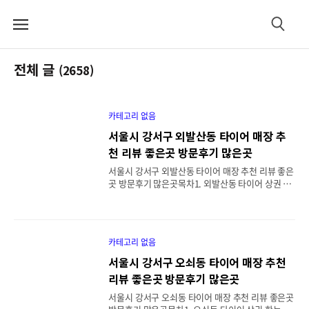
메
검
뉴
색
전체 글
(2658)
카테고리 없음
서울시 강서구 외발산동 타이어 매장 추
천 리뷰 좋은곳 방문후기 많은곳
서울시 강서구 외발산동 타이어 매장 추천 리뷰 좋은
곳 방문후기 많은곳목차1. 외발산동 타이어 상권 한
눈에 보기2. 외발산·마곡 생활권 추천 매장 8선(주소
·영업·강점)3. 예산 세우기: 가격·행사·렌탈 비교
요령4. 장착 품질 체크리스트(현장 점검 포인트)5.
리뷰(방문후기) 제대로 읽는 법6. 예약·대기 최소화
카테고리 없음
전략7. 차종/주행스타일별 타이어 선택 가이드8. 교
체 시기·마모 한계·계절 운용 팁9. 보증·A/S·사후
서울시 강서구 오쇠동 타이어 매장 추천
관리 체크포인트1. 외발산동 타이어 상권 한눈에 보
리뷰 좋은곳 방문후기 많은곳
기외발산동은 김포공항과 마곡지구 사이에 위치해
실제 이용 상권이 방화대로–공항대로–방화대로44
서울시 강서구 오쇠동 타이어 매장 추천 리뷰 좋은곳
길–화곡로63길 축으로 넓게 퍼져 있습니다. 대로변