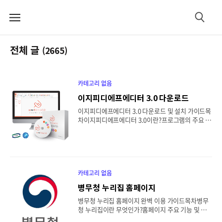
메
검
뉴
색
전체 글
(2665)
카테고리 없음
이지피디에프에디터 3.0 다운로드
이지피디에프에디터 3.0 다운로드 및 설치 가이드목
차이지피디에프에디터 3.0이란?프로그램의 주요 기
능 및 특징이지피디에프에디터 3.0 다운로드 방법설
치 과정 단계별 설명PDF 편집 기본 사용법호환성 및
시스템 요구사항무료 버전과 유료 버전 차이점문제
해결 팁 및 자주 묻는 질문1. 이지피디에프에디터 3.
0이란?이지피디에프에디터 3.0은 국내에서 개발된
PDF 문서 편집 도구로, 사용자가 PDF 파일을 열람
카테고리 없음
하고 자유롭게 편집할 수 있도록 도와주는 프로그램
병무청 누리집 홈페이지
입니다. MS 워드처럼 직관적인 인터페이스를 갖추
고 있어 초보자도 쉽게 사용할 수 있으며, 주로 문서
병무청 누리집 홈페이지 완벽 이용 가이드목차병무
편집, 변환, 서명, 암호 설정 등 다양한 기능을 제공
청 누리집이란 무엇인가?홈페이지 주요 기능 및 제
합니다.http://www.ezpdf.co.kr/editor3/main.
공 서비스회원가입과 로그인 방법병역판정검사, 입