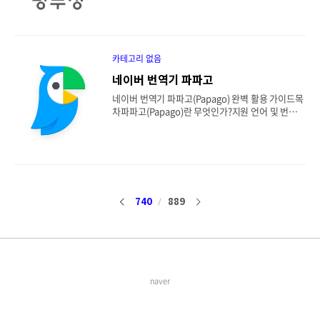
do ezPDF Editor ..
영신청 등 민원 서비스 이용법병역일터, 사회복무포
털 등 연계 시스템 소개공지사항, 입영일자 조회 등
정보 확인 방법자주 묻는 질문과 기술적 문제 해결
방법모바일 병무청 앱과의 차이점 및 활용 팁1. 병무
청 누리집이란 무엇인가?병무청 누리집은 대한민국
카테고리 없음
병무청이 제공하는 공식 온라인 행정 서비스 포털로,
네이버 번역기 파파고
병역의무자와 보호자, 관련 기관이 병역 관련 업무를
전자적으로 처리할 수 있도록 돕는 웹사이트입니다.
네이버 번역기 파파고(Papago) 완벽 활용 가이드목
병역판정검사 예약, 입영일자 확인, 사회복무요원
차파파고(Papago)란 무엇인가?지원 언어 및 번역
신청 등 다양한 민원 서비스를 이용할 수 있는 디지
기술의 특징파파고 웹사이트와 앱 이용 방법문장 번
털 창구 역할을 하고 있습니다.https://www.mma.
역, 음성 번역, 이미지 번역 기능 소개파파고의 인공
go.kr..
신경망 번역(NMT) 기술실생활에서 파파고 활용 사
례자주 묻는 질문과 문제 해결 방법파파고 사용 시
주의할 점과 한계1. 파파고(Papago)란 무엇인가?파
파고는 네이버(NAVER)에서 개발한 인공신경망 기
반의 번역 서비스로, 텍스트 번역은 물론 음성, 이미
740
889
이
다
지, 웹사이트 번역까지 지원하는 다기능 번역기입니
다. “Papago”는 에스페란토어로 '앵무새'라는 뜻으
전
음
로, 다양한 언어를 말할 수 있는 번역기의 상징성을
담고 있습니다. 출시 이후 꾸준한 업데이트를 통해
정확도와 편의성이 크게 향상되었습니다.ht..
naver